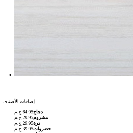
إضافات الأصناف
دجاج
64.95 ج.م
مشروم
29.95 ج.م
ذرة
29.95 ج.م
خضروات
39.95 ج.م