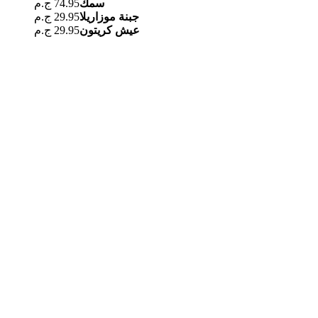
سمك
74.95 ج.م
جبنة موزاريلا
29.95 ج.م
عيش كريتون
29.95 ج.م