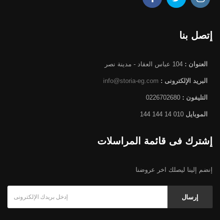
إتصل بنا
العنوان :
104 عباس العقاد - مدينة نصر
البريد الإلكترونى :
info@storia-eg.com
التليفون :
0226702680
الموبايل
010 14 144 144
إشترك فى قائمة المراسلات
إنضم إلينا ليصلك اخر عروضنا