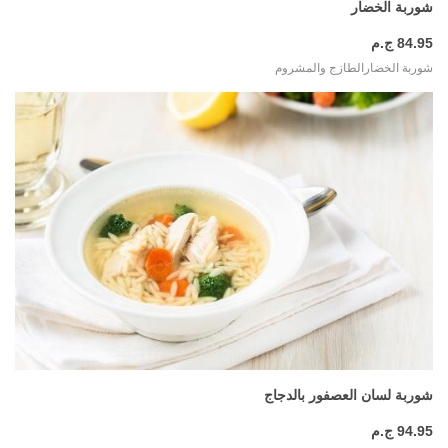
شوربة الخضار
84.95 ج.م
شوربة الخضارالطازج والمشروم
المزيد
شوربة لسان العصفور بالدجاج
94.95 ج.م