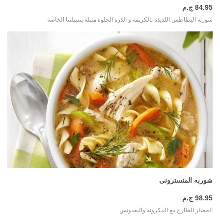
84.95 ج.م
شوربة البطاطس اللذيذة بالكريمة و الذره الحلوة متبلة بتتبيلتنا الخاصة
المزيد
شوربه المنسترونى
98.95 ج.م
الخضار الطازج مع المكرونه واليقدونس