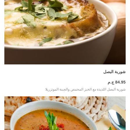
المزيد
شوربة البصل
84.95 ج.م
شوربة البصل اللذيذة مع الخبز المحمص والجبنة الموتزريلا