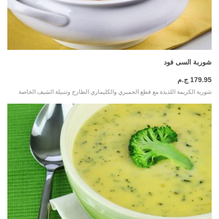
المزيد
شوربة السى فود
179.95 ج.م
شوربة الكريمة اللذيذة مع قطع الجمبري والكليماري الطازج وتتبيلة الشيف الخاصة