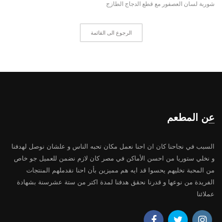
شوربة لسان العصفور مع قطع الدجاج الطازج
الرجوع الى القائمة
عن المطعم
السبب في نجاحنا كان ان احنا نعمل مكان تحبه الناس و علشان نوصل لهدفنا
و نخلي ستوريا من احسن الأماكن في مصر كان لازم نضمن للعميل جو خاص
من المحبة نخليهم يحسوا قد ايه هم مميزين بأن احنا نقدملهم المنتجات
الفريدة من نوعها و قدرنا نحقق هدفنا لمدة اكتر من ستة عشرسنة بشهادة
عملائنا